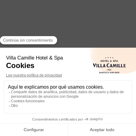
Camille
Bienvenido a la
Villa Camille Hotel & Spa
, a
pocos pasos del mar en Banyuls-sur-Mer. Soy
Camille
, su
conserje digital
, disponible para
responder a
1