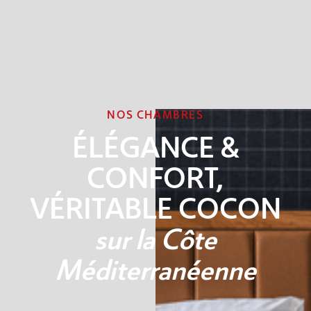
NOS CHAMBRES
ÉLÉGANCE &
CONFORT,
VÉRITABLE COCON
sur la Côte
Méditerranéenne