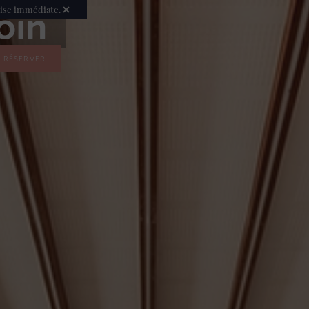
oin
mise immédiate.
RÉSERVER