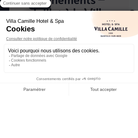
Camille
Juillet à la Villa
Bienvenue à la
Villa Camille Hôtel & Spa
, à
quelques pas de la mer à Banyuls-sur-Mer. Je
Camille
suis
Camille
, votre
concierge digital
,
disponible pour répondre à toutes vos questions
et vous aider à profiter pleinement de votre
séjour. Petit conseil : en réservant
directement
sur notre site
, vous bénéficiez de
L’été s’installe à Banyuls-sur-Mer, et avec lui, une
série d’événements à ne pas manquer à la Villa
1
Camille. Musique live, Magicien, Dégustations de
Vins, ambiance en terrasse… chaque semaine, une
bonne raison de s’installer au bar ou sur notre
terrasse panoramique, un verre à la main.
🎶 Des concerts en live, entre
mer et montagnes :